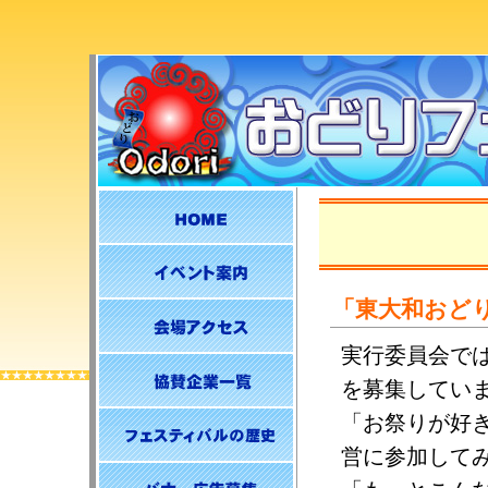
「東大和おど
実行委員会で
を募集してい
「お祭りが好
営に参加して