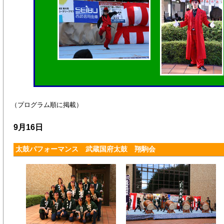
（プログラム順に掲載）
9月16日
太鼓パフォーマンス 武蔵国府太鼓 翔駒会