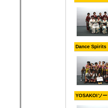
Dance Spirit
YOSAKOIソ