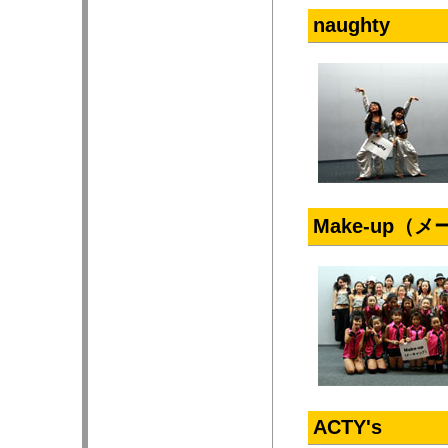
naughty
Make-up（
ACTY's