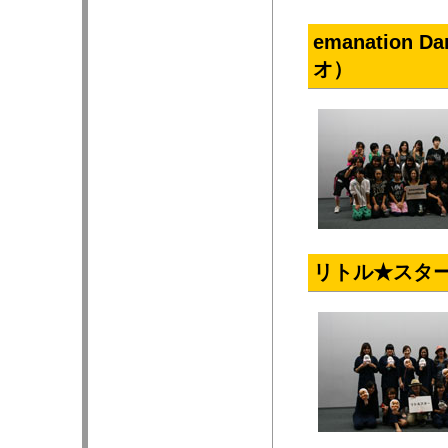
emanation
オ）
リトル★スタ