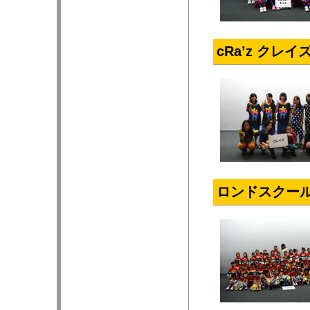
cRa’z クレイ
ロンドスクールM