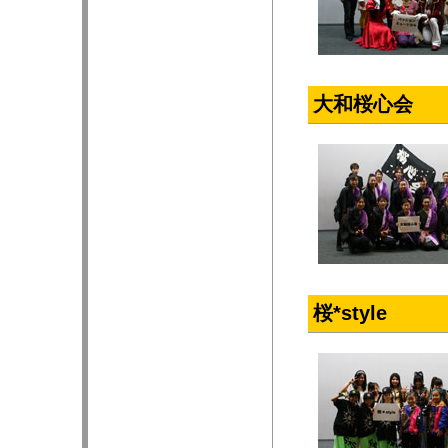
大和桜心会
桜*style