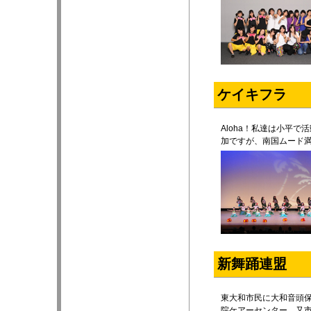
ケイキフラ
Aloha！私達は小平
加ですが、南国ムード
新舞踊連盟
東大和市民に大和音頭保
院ケアーセンター 又