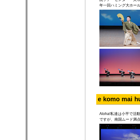
年一回ハミング大ホー
e komo mai h
Aloha!私達は小平
ですが、南国ムード満