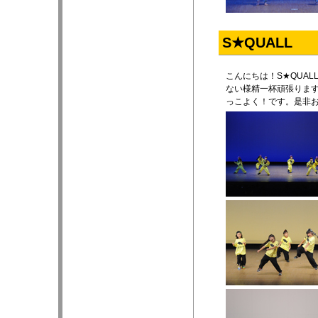
S★QUALL
こんにちは！S★QUA
ない様精一杯頑張りま
っこよく！です。是非