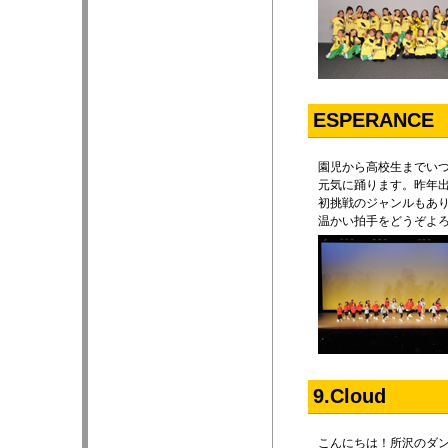
ESPERANCE
園児から高校生までい
元気に踊ります。昨年
初挑戦のジャンルもあ
温かい拍手をどうぞよ
9.Cloud
こんにちは！所沢のダンス