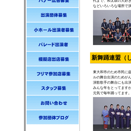
代まで、和太鼓の大好
などいろいろな場所で
新舞踊連盟（
東大和市のため市民に
ルの舞台出演のためが
演歌歌手の舞台にも出
みんな年をとってます
元気で毎年踊ってます