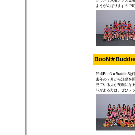
クラスで水曜クラス金
ようがんばりますので
BooN★Bud
私達BooN★Buddi
去年の７月から活動を
見ている人が笑顔にな
味がある方は、ぜひレ