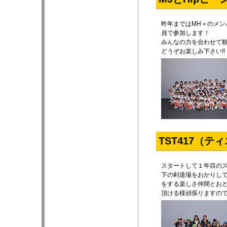
昨年まではMH＋のメン
員で参加します！
みんなの力を合わせて
どうぞお楽しみ下さい!!
TST417（
スタートして１年目の
下の剣道場をおかりし
をする楽しさ仲間とお
頂ける様頑張りますの