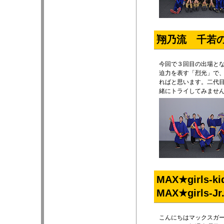
翔乃流 千若
今回で３回目の出場と
迫力を表す「烈光」で
ればと思います。二代
緒にトライしてみませ
MAX★girls
MAX★girl
こんにちはマックスガ