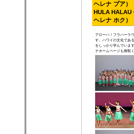
ヘレナ プア）
HULA HALA
ヘレナ ホク）
アローハ！フラハーラ
す。ハワイの文化であ
をしっかり学んでいま
ナホームページも御覧