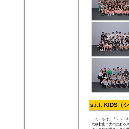
s.i.t. KID
こんにちは。「シット
武蔵村山市大南にある